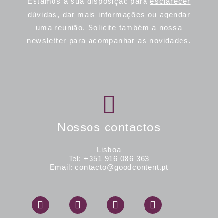
Estamos à sua disposição para
esclarecer
dúvidas
, dar
mais informações
ou
agendar
uma reunião
.
Solicite também a nossa
newsletter
para acompanhar as novidades.
Nossos contactos
Lisboa
Tel: +351 916 086 363
Email: contacto@goodcontent.pt