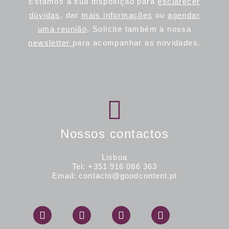
Estamos à sua disposição para
esclarecer
dúvidas
, dar
mais informações
ou
agendar
uma reunião
.
Solicite também a nossa
newsletter
para acompanhar as novidades.
Nossos contactos
Lisboa
Tel: +351 916 086 363
Email: contacto@goodcontent.pt