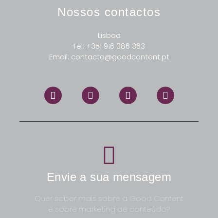
Nossos contactos
Lisboa
Tel: +351 916 086 363
Email: contacto@goodcontent.pt
Envie a sua mensagem
Quer saber mais sobre a Good Content
e sobre marketing de conteúdo?